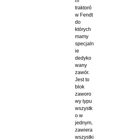
m
traktoró
w Fendt
do
których
mamy
specjaln
ie
dedyko
wany
zawór.
Jest to
blok
zaworo
wy typu
wszystk
o w
jednym,
zawiera
wszystki