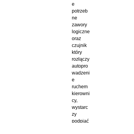
e
potrzeb
ne
zawory
logiczne
oraz
czujnik
który
rozłączy
autopro
wadzeni
e
ruchem
kierowni
cy,
wystarc
zy
podpiąć
wężami