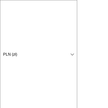
PLN (zł)
NEW
TECHNOLOGY
FARM
MAREK JARCZEWSKI
Rolnictwo precyzyjne dla każdego
gospodarstwa