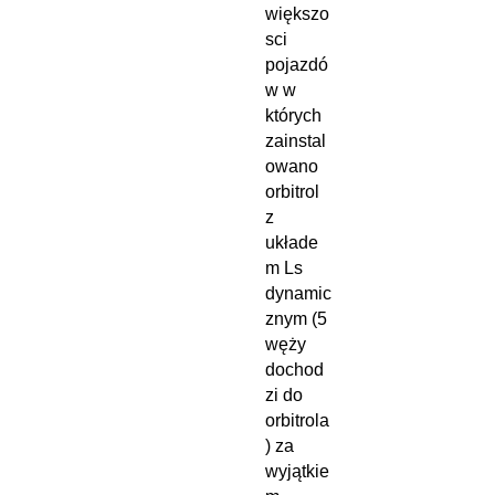
większo
sci
pojazdó
w w
których
zainstal
owano
orbitrol
z
układe
m Ls
dynamic
znym (5
węży
dochod
zi do
orbitrola
) za
wyjątkie