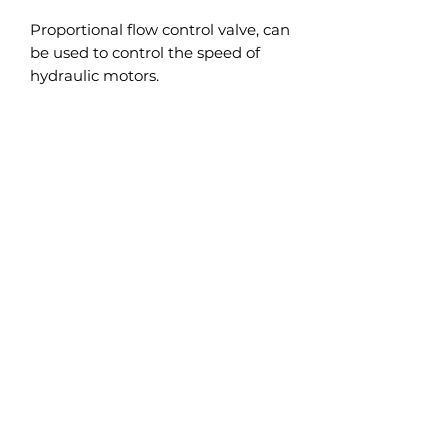
Proportional flow control valve, can
be used to control the speed of
hydraulic motors.
New
Technology
Farm
Marek Jarczewski
606832207
Baraki 10, 09-110 Sochocin
©2020 by Marek Jarczewski. Proudly created with